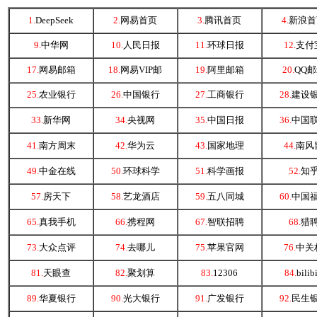
1.
DeepSeek
2.
网易首页
3.
腾讯首页
4.
新浪首
9.
中华网
10.
人民日报
11.
环球日报
12.
支付
17.
网易邮箱
18.
网易VIP邮
19.
阿里邮箱
20.
QQ
25.
农业银行
26.
中国银行
27.
工商银行
28.
建设
33.
新华网
34.
央视网
35.
中国日报
36.
中国
41.
南方周末
42.
华为云
43.
国家地理
44.
南风
49.
中金在线
50.
环球科学
51.
科学画报
52.
知
57.
房天下
58.
艺龙酒店
59.
五八同城
60.
中国
65.
真我手机
66.
携程网
67.
智联招聘
68.
猎
73.
大众点评
74.
去哪儿
75.
苹果官网
76.
中关
81.
天眼查
82.
聚划算
83.
12306
84.
bilibi
89.
华夏银行
90.
光大银行
91.
广发银行
92.
民生