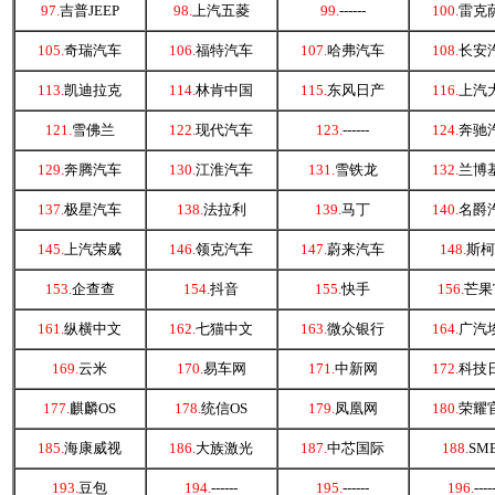
97.
吉普JEEP
98.
上汽五菱
99.
------
100.
雷克
105.
奇瑞汽车
106.
福特汽车
107.
哈弗汽车
108.
长安
113.
凯迪拉克
114.
林肯中国
115.
东风日产
116.
上汽
121.
雪佛兰
122.
现代汽车
123.
------
124.
奔驰
129.
奔腾汽车
130.
江淮汽车
131.
雪铁龙
132.
兰博
137.
极星汽车
138.
法拉利
139.
马丁
140.
名爵
145.
上汽荣威
146.
领克汽车
147.
蔚来汽车
148.
斯柯
153.
企查查
154.
抖音
155.
快手
156.
芒果
161.
纵横中文
162.
七猫中文
163.
微众银行
164.
广汽
169.
云米
170.
易车网
171.
中新网
172.
科技
177.
麒麟OS
178.
统信OS
179.
凤凰网
180.
荣耀
185.
海康威视
186.
大族激光
187.
中芯国际
188.
SM
193.
豆包
194.
------
195.
------
196.
----